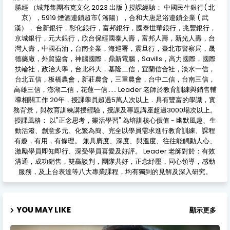
勝經 （城邦集團布克文化 2023 出版 ) 授課經驗： 中國民生銀行( 北
京），5919 煙酒連鎖超市( 瀋陽），合和大唐足浴連鎖企業 ( 武
漢）， 台新銀行，彰化銀行，富邦銀行，國泰世華銀行，兆豐銀行，
京城銀行，元大銀行，欣台保經國泰人壽，富邦人壽，新光人壽，台
灣人壽，中國石油，台南企業，海巡署，震旦行，臺北市警察局，晟
德藥廠，外貿協會，神腦國際，鼎新電腦，Savills，高力國際，國際
扶輪社，政治大學，台北科大，基隆二信，宜蘭信合社，淡水一信，
台北五信，板橋農會，新莊農會，三重農會，台中二信，台南三信，
高雄三信，澎湖二信，花蓮一信…… Leader 老師於教育訓練與銷售輔
導相關工作 20年，授課學員超過5萬人次以上．具有豐富的學識，實
務背景，與教育訓練講授經驗，授課及專題講座超過3000場次以上。
授課風格： 以"正念思考，樂活學習" 為培訓核心價值 ~ 幽默風趣、生
動活潑、創意多元、化繁為簡、完全以學員需求進行教育訓練、課程
有趣，有用，有條理。 兼具廣度、深度、與溫度、往往能觸動人心、
激勵學員即知即行、深受學員喜愛及好評。 Leader 老師對於：有效
溝通，成功銷售，雙贏談判，團隊共好，正念紓壓，同心領導，感動
服務，及上台表達等八大專業課程，均有獨到的見解及深入研究。
YOU MAY LIKE
顯示更多