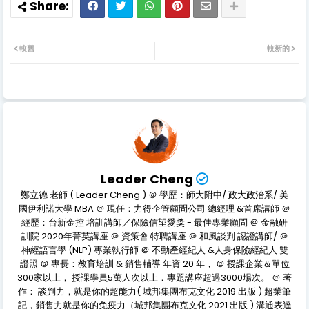
較舊
較新的
Leader Cheng
鄭立德 老師 ( Leader Cheng ) ＠ 學歷：師大附中/ 政大政治系/ 美
國伊利諾大學 MBA ＠ 現任：力得企管顧問公司 總經理 &首席講師 ＠
經歷：台新金控 培訓講師／保險信望愛獎 - 最佳專業顧問 ＠ 金融研
訓院 2020年菁英講座 ＠ 資策會 特聘講座 ＠ 和風談判 認證講師/ ＠
神經語言學 (NLP) 專業執行師 ＠ 不動產經紀人 &人身保險經紀人 雙
證照 ＠ 專長：教育培訓 & 銷售輔導 年資 20 年， ＠ 授課企業＆單位
300家以上， 授課學員5萬人次以上．專題講座超過3000場次。 ＠ 著
作： 談判力，就是你的超能力( 城邦集團布克文化 2019 出版 ) 超業筆
記，銷售力就是你的免疫力（城邦集團布克文化 2021 出版 ) 溝通表達