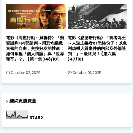
電影《高壓行動～貝魯特》『勞
電影《恩德培行動》『剩者為王
資談判+內部談判～用恐怖組織
～人道主義者or恐怖份子：以色
首領的自由，交換好友的性命！
列劫機人質事件的內部及外部談
如何拿捏『個人情誼』與『世界
判！』~ 最終局！ (第六集
和平』？』 (第一集 )48/101
)47/101
October 02, 2025
October 01, 2025
總網頁瀏覽量
5
7
4
5
2