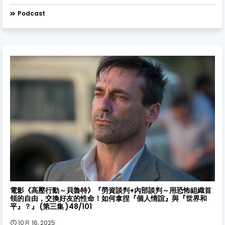
Podcast
談判電影
電影《高壓行動～貝魯特》『勞資談判+內部談判～用恐怖組織首
領的自由，交換好友的性命！如何拿捏『個人情誼』與『世界和
平』？』 (第三集 )48/101
10月 16, 2025