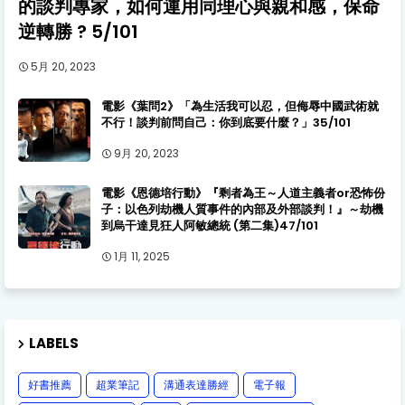
的談判專家，如何運用同理心與親和感，保命
逆轉勝 ? 5/101
5月 20, 2023
電影《葉問2》「為生活我可以忍，但侮辱中國武術就
不行！談判前問自己：你到底要什麼？」35/101
9月 20, 2023
電影《恩德培行動》『剩者為王～人道主義者or恐怖份
子：以色列劫機人質事件的內部及外部談判！』～劫機
到烏干達見狂人阿敏總統 (第二集)47/101
1月 11, 2025
LABELS
好書推薦
超業筆記
溝通表達勝經
電子報