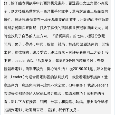
好，除了能表明故事中的西洋棋元素外，更透露出女主角從小為棄
子，到之後成為世界第一西洋棋手的故事，還有封后路上所面臨的
犧牲。最終貝絲·哈蒙在一場至為重要的比賽中，用她的西洋棋啟蒙
牌局后翼棄兵來開局，打敗了蘇俄的西洋棋世界冠軍博爾戈夫，同
時也找到了自己的人生方向。 『后翼棄兵』的七集，標題分別是：
開局，兌子，疊兵，中局，捉雙，封局，和殘局 這跟談判的：開場
出牌，推擋攻防，讓步妥協，終場收尾～有許多異曲同工之妙！ 接
下來，Leader 會以『后翼棄兵』每集約3分鐘的精華片段，帶您：
輕鬆看電影，簡單學談判，開心過生活！ 從20190401起，鄭立德老
師（Leader ) 每週會用電影裡的談判技巧，教您看電影學談判！雙
贏談判力，愈談愈有利～讓您不求全拿，但得更多！ 我是Leader！
希望每次都能帶給大家多點談判觀念，知識和技巧！感謝你的收
看，影片下方有按讚、訂閱、分享，和提醒小鈴鐺。想要看什麼樣
的談判電影，歡迎留言喔， 謝謝，我們下次見～