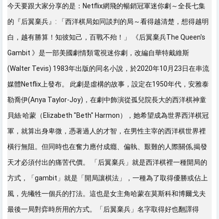
今天要跟大家分享的是：Netflix網飛的暢銷冠軍迷你劇～全長七集
的『后翼棄兵』: 「西洋棋局如同談判的局～看得越清楚，想得越明
白，越有勝算！知彼知己，百戰不殆！」 《后翼棄兵The Queen's
Gambit 》是一部美國劇情類電視迷你劇，改編自華特戴維斯
(Walter Tevis) 1983年出版的同名小說，於2020年10月23日在串流
媒體Netflix上發布。 此劇是虛構的故事，設定在1950年代，安雅泰
勒喬伊(Anya Taylor-Joy)，在劇中飾演從孤兒院長大的西洋棋神童
貝絲·哈蒙（Elizabeth "Beth" Harmon），她希望成為世界西洋棋冠
軍，就算出身卑微，憑著過人的才智，在男性主宰的西洋棋世界裡
橫行無阻。但同時也在奮力應付成癮、偏執、艱難的人際關係,揭發
天才必須付出的痛苦代價。 「后翼棄兵」就是西洋棋裡一種開局的
方式，「gambit」就是「開局讓棋法」，一種為了取得優勝或佔上
風，先犧牲一個兵的打法。這也是女主角哈蒙在莫斯科和博爾戈夫
最後一局對弈時所用的方式。「后翼棄兵」名字取得好也翻譯得