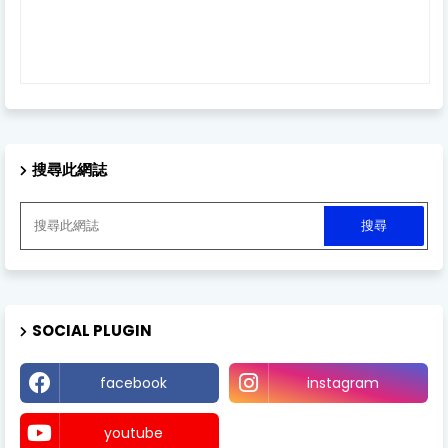
搜尋此網誌
SOCIAL PLUGIN
facebook
instagram
youtube