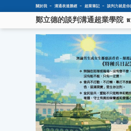
關於我
溝通表達勝經
超業筆記
談判力就是你
鄭立德的談判溝通超業學院
首