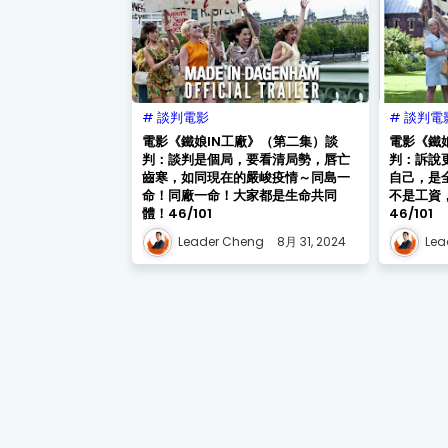
談判電影
談判電
電影《鐵娘IN工廠》（第二集）談
電影《鐵
判：談判是個局，要看清局勢，唇亡
判：訴說
齒寒，如同現在的嚴峻疫情～同島一
自己，是
命！同廠一命！大家都是生命共同
不是工資，只
體！46/101
46/101
Leader Cheng
8月 31, 2024
Lea