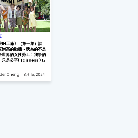
影
娘IN工廠》（第一集）談
更崇高的動機～我為的不是
全世界的女性勞工！我爭的
是公平( fairness ) !』
der Cheng
8月 15, 2024