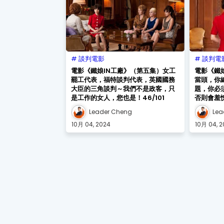
談判電影
談判電
電影《鐵娘IN工廠》（第五集）女工
電影《鐵
罷工代表，福特談判代表，英國國務
當頭，你
大臣的三角談判～我們不是政客，只
題，你必
是工作的女人，您也是！46/101
否則會羞愧
Leader Cheng
Lea
10月 04, 2024
10月 04, 