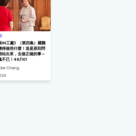
影
娘IN工廠》（第四集）國難
總得做些什麼！這是原則問
須站出來，去做正確的事～
不已！46/101
der Cheng
2024