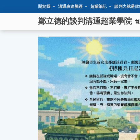
關於我
溝通表達勝經
超業筆記
談判力就是你
鄭立德的談判溝通超業學院
首