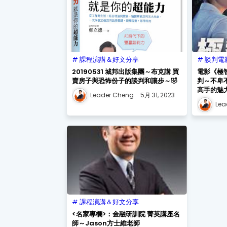
課程演講＆好文分享
談判電
20190531 城邦出版集團～布克講 買
電影《極
賣房子與恐怖份子的談判和讓步～🤣
判～不卑
高手的魅力」
Leader Cheng
5月 31, 2023
Lea
課程演講＆好文分享
<名家專欄>：金融研訓院 菁英講座名
師～Jason方士維老師