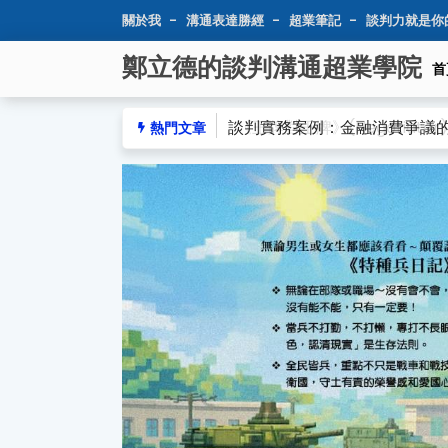
關於我
溝通表達勝經
超業筆記
談判力就是你
鄭立德的談判溝通超業學院
首
談判實務案例：金融消費爭議的理
熱門文章