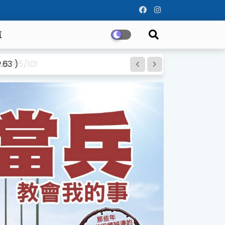
頁
3 )