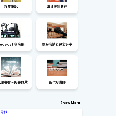
超業筆記
溝通表達勝經
odcast 與廣播
課程演講＆好文分享
夜讀書會～好書推薦
合作好講師
Show More
判電影