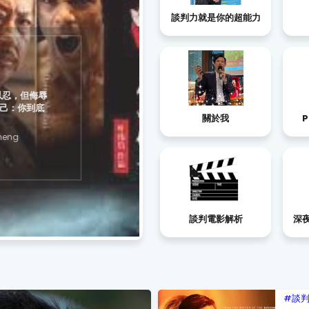
談判力就是你的超能力
忍，但侮辱
：你到底
關於我
P
eng
談判電影解析
深
談