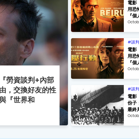
電影
用恐
『個人
Octob
談
電影
用恐
『個人
Octob
『勞資談判+內部
由，交換好友的性
談
電影
與『世界和
份子
最終局
Octobe