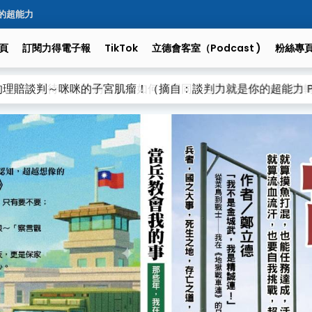
的超能力
頁
訂閱力得電子報
TikTok
立德會客室（podcast )
粉絲專
賠談判～咪咪的子宮肌瘤！（摘自：談判力就是你的超能力 P.6