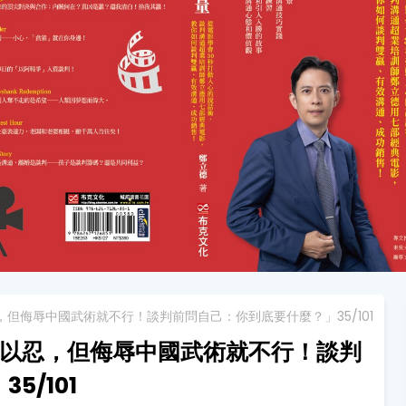
但侮辱中國武術就不行！談判前問自己：你到底要什麼？」35/101
可以忍，但侮辱中國武術就不行！談判
5/101