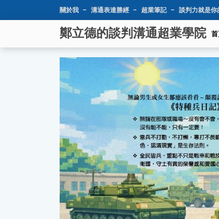
關於我
溝通表達勝經
超業筆記
談判力就是你
鄭立德的談判溝通超業學院
首