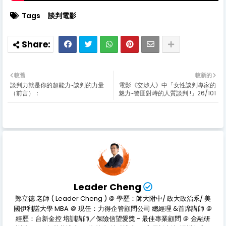
Tags
談判電影
較舊
較新的
談判力就是你的超能力~談判的力量
電影《交涉人》中「女性談判專家的
（前言）：
魅力~警匪對峙的人質談判 !」26/101
Leader Cheng
鄭立德 老師 ( Leader Cheng ) ＠ 學歷：師大附中/ 政大政治系/ 美
國伊利諾大學 MBA ＠ 現任：力得企管顧問公司 總經理 &首席講師 ＠
經歷：台新金控 培訓講師／保險信望愛獎 - 最佳專業顧問 ＠ 金融研