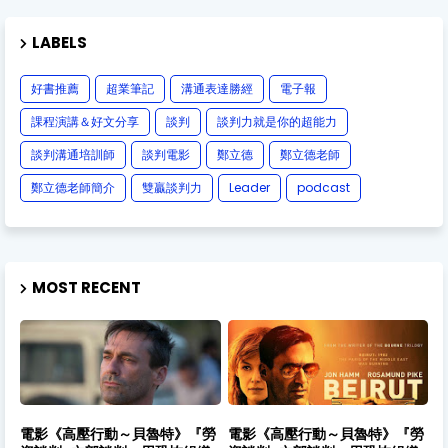
LABELS
好書推薦
超業筆記
溝通表達勝經
電子報
課程演講＆好文分享
談判
談判力就是你的超能力
談判溝通培訓師
談判電影
鄭立德
鄭立德老師
鄭立德老師簡介
雙贏談判力
Leader
podcast
MOST RECENT
電影《高壓行動～貝魯特》『勞
電影《高壓行動～貝魯特》『勞