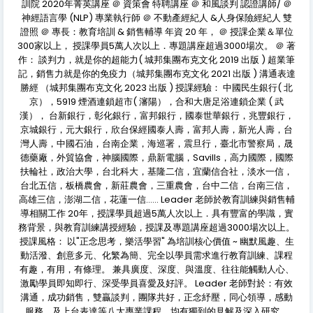
訓院 2020年菁英講座 ＠ 資策會 特聘講座 ＠ 和風談判 認證講師/ ＠
神經語言學 (NLP) 專業執行師 ＠ 不動產經紀人 &人身保險經紀人 雙
證照 ＠ 專長：教育培訓 & 銷售輔導 年資 20 年， ＠ 授課企業＆單位
300家以上， 授課學員5萬人次以上．專題講座超過3000場次。 ＠ 著
作： 談判力，就是你的超能力( 城邦集團布克文化 2019 出版 ) 超業筆
記，銷售力就是你的免疫力（城邦集團布克文化 2021 出版 ) 溝通表達
勝經 （城邦集團布克文化 2023 出版 ) 授課經驗： 中國民生銀行( 北
京），5919 煙酒連鎖超市( 瀋陽），合和大唐足浴連鎖企業 ( 武
漢）， 台新銀行，彰化銀行，富邦銀行，國泰世華銀行，兆豐銀行，
京城銀行，元大銀行，欣台保經國泰人壽，富邦人壽，新光人壽，台
灣人壽，中國石油，台南企業，海巡署，震旦行，臺北市警察局，晟
德藥廠，外貿協會，神腦國際，鼎新電腦，Savills，高力國際，國際
扶輪社，政治大學，台北科大，基隆二信，宜蘭信合社，淡水一信，
台北五信，板橋農會，新莊農會，三重農會，台中二信，台南三信，
高雄三信，澎湖二信，花蓮一信…… Leader 老師於教育訓練與銷售輔
導相關工作 20年，授課學員超過5萬人次以上．具有豐富的學識，實
務背景，與教育訓練講授經驗，授課及專題講座超過3000場次以上。
授課風格： 以"正念思考，樂活學習" 為培訓核心價值 ~ 幽默風趣、生
動活潑、創意多元、化繁為簡、完全以學員需求進行教育訓練、課程
有趣，有用，有條理。 兼具廣度、深度、與溫度、往往能觸動人心、
激勵學員即知即行、深受學員喜愛及好評。 Leader 老師對於：有效
溝通，成功銷售，雙贏談判，團隊共好，正念紓壓，同心領導，感動
服務，及上台表達等八大專業課程，均有獨到的見解及深入研究。