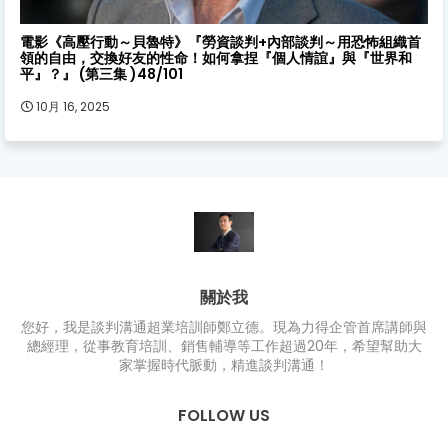
談判電影
電影《高壓行動～貝魯特》『勞資談判+內部談判～用恐怖組織首
領的自由，交換好友的性命！如何拿捏『個人情誼』與『世界和
平』？』 (第三集 )48/101
10月 16, 2025
關於我
您好，我是談判溝通超業培訓師鄭立德。現為力得企管首席講師與
總經理，從事教育培訓、銷售輔導等工作超過20年，希望幫助大
家掌握時代脈動，精進談判溝通！
FOLLOW US