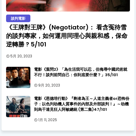
談判電影
《王牌對王牌》(Negotiator)： 看含冤待雪
的談判專家，如何運用同理心與親和感，保命
逆轉勝 ? 5/101
5月 20, 2023
電影《葉問2》「為生活我可以忍，但侮辱中國武術就
不行！談判前問自己：你到底要什麼？」35/101
9月 20, 2023
電影《恩德培行動》『剩者為王～人道主義者or恐怖份
子：以色列劫機人質事件的內部及外部談判！』～劫機
到烏干達見狂人阿敏總統 (第二集)47/101
1月 11, 2025