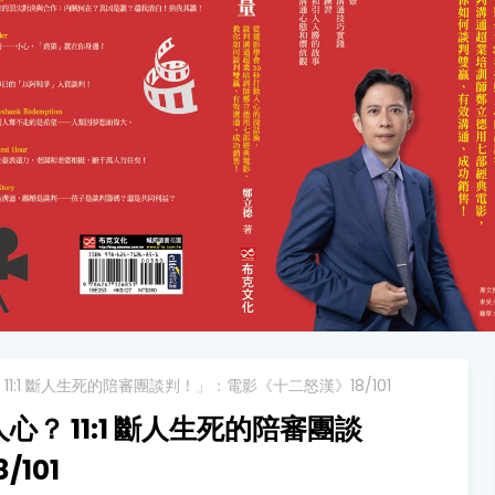
1:1 斷人生死的陪審團談判！」：電影《十二怒漢》18/101
？ 11:1 斷人生死的陪審團談
101