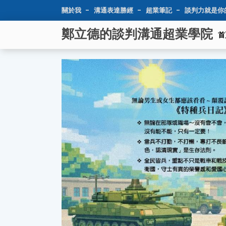
關於我
溝通表達勝經
超業筆記
談判力就是你
鄭立德的談判溝通超業學院
首